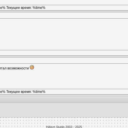
ime% Текущее время: %time%
итал возможности
ime% Текущее время: %time%
HiAsm Studio 2003 - 2025