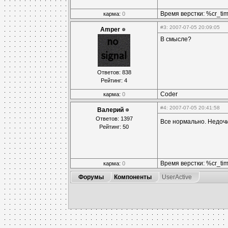
Время верстки: %cr_t
карма:
0
#3
: 2007-07-05 20:09:05
Amper
В смысле?
Ответов: 838
Рейтинг: 4
Coder
карма:
0
#4
: 2007-07-05 20:41:58
Валерий
Ответов: 1397
Все нормально. Недоч
Рейтинг: 50
Время верстки: %cr_t
карма:
0
Форумы
Компоненты
UserActive