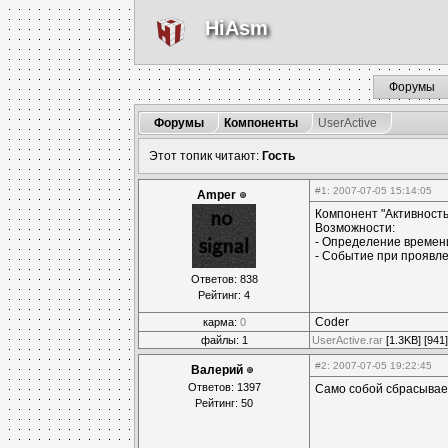
HiAsm
Форумы
Форумы
Компоненты
UserActive
Этот топик читают:
Гость
#1
: 2007-07-05 15:14:05
Amper
Компонент "Активность
Возможности:
- Определение времени
- Событие при проявл
Ответов: 838
Рейтинг: 4
Coder
карма:
0
файлы: 1
UserActive.rar
[1.3KB] [941
#2
: 2007-07-05 19:22:45
Валерий
Ответов: 1397
Само собой сбрасывае
Рейтинг: 50