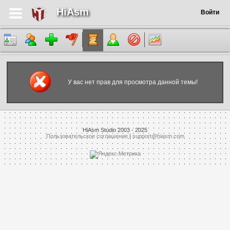
HiAsm
Войти
У вас нет прав для просмотра данной темы!
HiAsm Studio 2003 - 2025
Пользовательское соглашение
|
support@hiasm.com