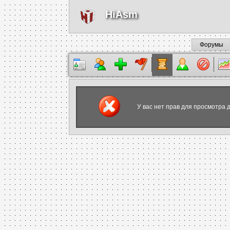
HiAsm
Форумы
У вас нет прав для просмотра 