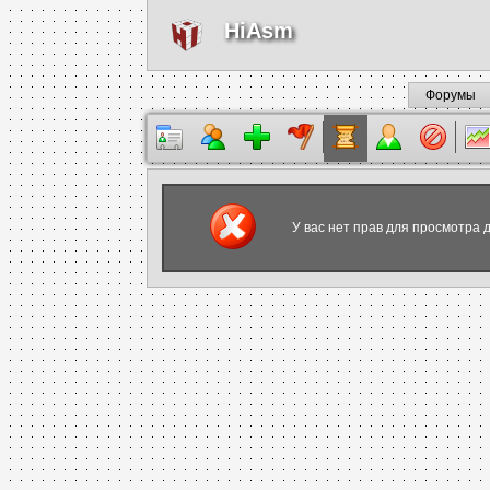
HiAsm
Форумы
У вас нет прав для просмотра 