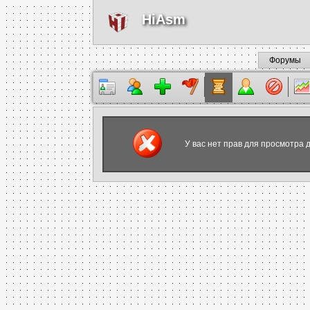
HiAsm
Форумы
У вас нет прав для просмотра 