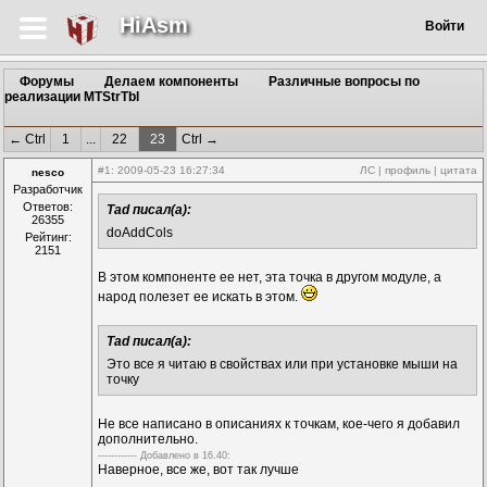
HiAsm
Войти
Форумы
Делаем компоненты
Различные вопросы по
реализации MTStrTbl
← Ctrl
1
...
22
23
Ctrl →
#1
: 2009-05-23 16:27:34
ЛС
|
профиль
|
цитата
nesco
Разработчик
Ответов:
Tad писал(а):
26355
doAddCols
Рейтинг:
2151
В этом компоненте ее нет, эта точка в другом модуле, а
народ полезет ее искать в этом.
Tad писал(а):
Это все я читаю в свойствах или при установке мыши на
точку
Не все написано в описаниях к точкам, кое-чего я добавил
дополнительно.
------------ Дoбавленo в 16.40:
Наверное, все же, вот так лучше