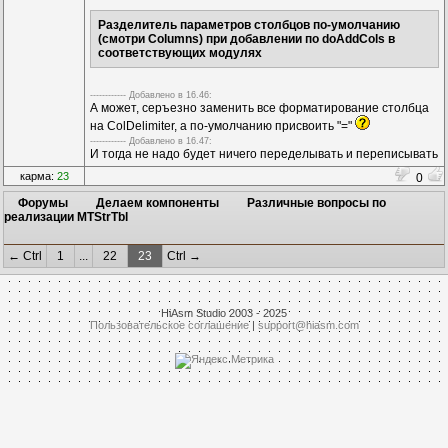
Разделитель параметров столбцов по-умолчанию
(смотри Columns) при добавлении по doAddCols в
соответствующих модулях
------------ Дoбавленo в 16.46:
А может, серъезно заменить все форматирование столбца
на ColDelimiter, а по-умолчанию присвоить "="
------------ Дoбавленo в 16.47:
И тогда не надо будет ничего переделывать и переписывать
карма:
23
0
Форумы
Делаем компоненты
Различные вопросы по
реализации MTStrTbl
← Ctrl
1
...
22
23
Ctrl →
HiAsm Studio 2003 - 2025
Пользовательское соглашение
|
support@hiasm.com