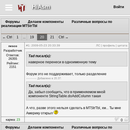
HiAsm
Войти
Форумы
Делаем компоненты
Различные вопросы по
реализации MTStrTbl
← Ctrl
1
...
19
20
21
Ctrl →
#1
: 2009-05-23 20:33:39
ЛС
|
профиль
|
цитата
nesco
Разработчик
Ответов:
Tad писал(а):
26355
наверное перенеси в одноименную тему
Рейтинг:
2151
Форум это не поддерживает, только разделение
------------ Дoбавленo в 20.37:
Tad писал(а):
Да, забыл сообщить, что в применяемом мной
компоненте StringTable.doAddColumn такая
А что, разве этого нельзя сделать в MTStrTbl, хм... Ты мне
Америку открыл
карма:
23
0
Форумы
Делаем компоненты
Различные вопросы по