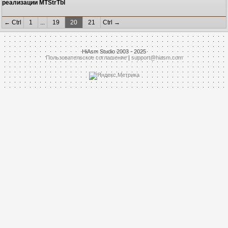
реализации MTStrTbl
← Ctrl
1
...
19
20
21
Ctrl →
HiAsm Studio 2003 - 2025
Пользовательское соглашение
|
support@hiasm.com