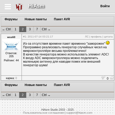
HiAsm
Войти
Форумы
Новые пакеты
Пакет AVR
← Ctrl
1
2
3
7
Ctrl →
#1
: 2011-07-14 03:21:17
ЛС
|
профиль
|
цитата
wss60
Из-за отсутствия времени пакет временно "заморожен"
Программно реализовать генератор случайных чисел на
микроконтроллёре весьма проблематично!
Ответов:
В качестве генератора можно использовать элемент ADC!
205
К входу ADC микроконтроллера можно подключить
Рейтинг: 44
маленькую антенну для наводки помех или внешний
генератор шума!
карма:
0
0
Форумы
Новые пакеты
Пакет AVR
← Ctrl
1
2
3
7
Ctrl →
HiAsm Studio 2003 - 2025
Пользовательское соглашение
|
support@hiasm.com