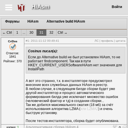
HiAsm
Войти
Форумы
HiAsm
Alternative build HiAsm
← Ctrl
1
...
30
31
32
Ctrl →
#1
: 2011-11-12 00:49:41
ЛС
|
профиль
|
цитата
CriDos
Cosinus писал(а):
Ответов:
1841
Если до Alternative build не был установлен HiAsm, то не
работает findcomponent. Так как в пути
Рейтинг: 370
HKEY_CURRENT_USERSoftwareHiAsm нет значения для
InstallPath
А вот это странно, т.к. в инсталляторе предусмотрел
внесение всех служебных данных HiAsm в реестр.
В любом случае, в следующем билде сборки будет уже
другой инсталлятор и процесс автоматического
формирования билда уже исключает множество ошибок
(человеческий фактор и тд) в создании сборки...
Так же добился максимального сжатия (18 мб) за счёт
использования алгоритма LZMA (
или LZMA2
) и очень
быструю установку.
После тестов инсталлятора, сборка будет опубликована.
Альтернативная сборка HiAsm 4.
карма:
1
0