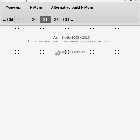
Форумы
HiAsm
Alternative build HiAsm
← Ctrl
1
...
30
31
32
Ctrl →
HiAsm Studio 2003 - 2025
Пользовательское соглашение
|
support@hiasm.com