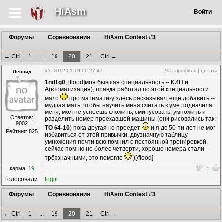
HiAsm
Войти
Форумы
Соревнования
HiAsm Contest #3
← Ctrl
1
...
19
20
21
Ctrl →
#1
: 2012-01-19 00:27:47
ЛС
|
профиль
|
цитата
Леонид
1nd1g0
, [flood]моя бывшая специальность -- КИП и
А(втоматизация), правда работал по этой специальности
мало
про математику здесь расказывал, ещё добавить --
мудрая мать, чтобы научить меня считать в уме подначила
меня, мол не успеешь сложить, сминусовать, умножить и
Ответов:
разделить номер проехавшей машины (они рисовались так:
9002
ТО 64-10
) пока другая не проедет
и я до 50-ти лет не мог
Рейтинг: 825
избавиться от этой привычки, двузначную таблицу
умножения почти всю помнил с постоянной тренировкой,
сейчас помню не более четверти, хорошо номера стали
трёхзначными, это помогло
)[/flood]
карма:
19
1
Голосовали:
login
Форумы
Соревнования
HiAsm Contest #3
← Ctrl
1
...
19
20
21
Ctrl →