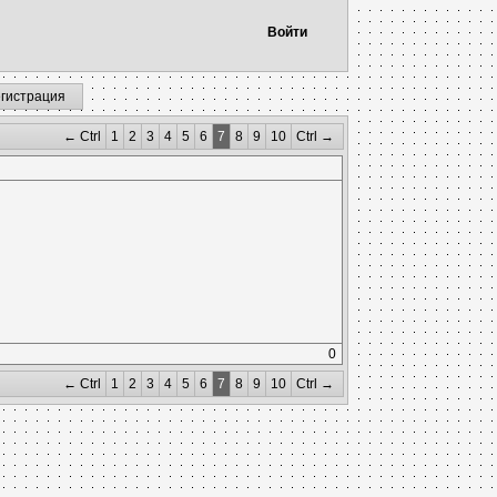
Войти
егистрация
← Ctrl
1
2
3
4
5
6
7
8
9
10
Ctrl →
0
← Ctrl
1
2
3
4
5
6
7
8
9
10
Ctrl →