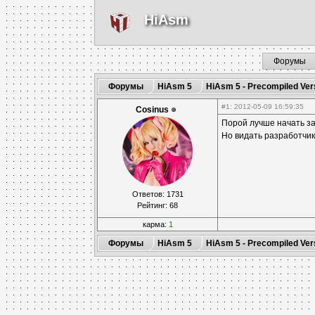
HiAsm
Форумы
Форумы
HiAsm 5
HiAsm 5 - Precompiled Ver
#1
: 2012-05-09 16:59:35
Cosinus
Порой лучше начать за
Но видать разработчи
Ответов: 1731
Рейтинг: 68
карма:
1
Форумы
HiAsm 5
HiAsm 5 - Precompiled Ver