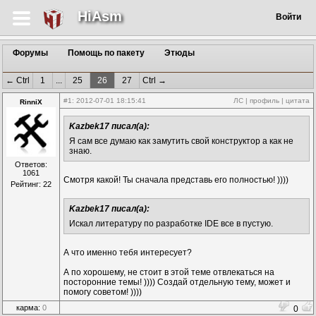
HiAsm
Войти
Форумы
Помощь по пакету
Этюды
← Ctrl
1
...
25
26
27
Ctrl →
#1
: 2012-07-01 18:15:41
ЛС
|
профиль
|
цитата
RinniX
Kazbek17 писал(а):
Я сам все думаю как замутить свой конструктор а как не
знаю.
Ответов:
1061
Смотря какой! Ты сначала представь его полностью! ))))
Рейтинг: 22
Kazbek17 писал(а):
Искал литературу по разработке IDE все в пустую.
А что именно тебя интересует?
А по хорошему, не стоит в этой теме отвлекаться на
посторонние темы! )))) Создай отдельную тему, может и
помогу советом! ))))
карма:
0
0