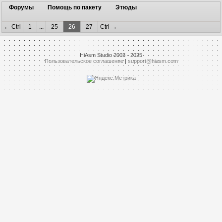
Форумы
Помощь по пакету
Этюды
← Ctrl
1
...
25
26
27
Ctrl →
HiAsm Studio 2003 - 2025
Пользовательское соглашение
|
support@hiasm.com