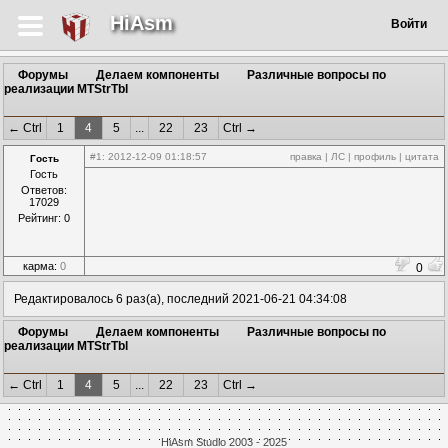
HiAsm
Войти
Форумы
Делаем компоненты
Различные вопросы по
реализации MTStrTbl
← Ctrl
1
4
5
...
22
23
Ctrl →
#1
: 2012-12-09 01:18:57
правка
|
ЛС
|
профиль
|
цитата
Гость
Гость
Ответов:
17029
Рейтинг: 0
карма:
0
0
Редактировалось 6 раз(а), последний 2021-06-21 04:34:08
Форумы
Делаем компоненты
Различные вопросы по
реализации MTStrTbl
← Ctrl
1
4
5
...
22
23
Ctrl →
HiAsm Studio 2003 - 2025