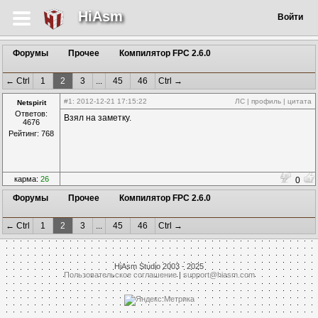
HiAsm
Войти
Форумы
Прочее
Компилятор FPC 2.6.0
← Ctrl
1
2
3
...
45
46
Ctrl →
#1
: 2012-12-21 17:15:22
ЛС
|
профиль
|
цитата
Netspirit
Ответов:
Взял на заметку.
4676
Рейтинг: 768
карма:
26
0
Форумы
Прочее
Компилятор FPC 2.6.0
← Ctrl
1
2
3
...
45
46
Ctrl →
HiAsm Studio 2003 - 2025
Пользовательское соглашение
|
support@hiasm.com