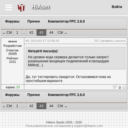
HiAsm
Войти
Форумы
Прочее
Компилятор FPC 2.6.0
← Ctrl
1
...
42
43
44
Ctrl →
#1
: 2013-01-17 12:56:33
ЛС
|
профиль
|
цитата
nesco
Разработчик
Ответов:
Netspirit писал(а):
26355
На уровне кода сервера делается только запрет/
Рейтинг:
разрешение входящих подключений в процедуре
2151
MWnd(...).
Да, тут тестировать придется. Остановимся пока на
простейшем варианте
карма:
23
0
Форумы
Прочее
Компилятор FPC 2.6.0
← Ctrl
1
...
42
43
44
Ctrl →
HiAsm Studio 2003 - 2025
Пользовательское соглашение
|
support@hiasm.com