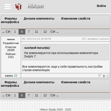
HiAsm
Войти
Форумы
Делаем компоненты
Изменение свойств
интерфейса
← Ctrl
1
6
7
11
12
Ctrl →
#1
: 2013-12-22 20:08:56
ЛС
|
профиль
|
цитата
nesco
Разработчик
Ответов:
sashaoli писал(а):
26355
Не компилируется при использовании компилятора
Рейтинг:
Delphi 7:
2151
Все компилируется, ищи у себя правильность настройки
строки компиляции.
карма:
23
0
Форумы
Делаем компоненты
Изменение свойств
интерфейса
← Ctrl
1
6
7
11
12
Ctrl →
HiAsm Studio 2003 - 2025