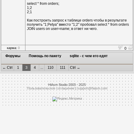
select * from orders;
1;2
2;1
Как построить запрос к таблице orders чтобы в результате
получить "1;Petya" вместо "1;2" пробовал select * from orders
JOIN users on user=name; в ответ ни чего.
карма:
0
0
Форумы
Помощь по пакету
sqlite - с чем его едят
← Ctrl
1
3
4
...
110
111
Ctrl →
HiAsm Studio 2003 - 2025
Пользовательское соглашение
|
support@hiasm.com