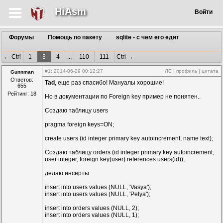
HiAsm
Войти
Форумы
Помощь по пакету
sqlite - с чем его едят
← Ctrl
1
3
4
...
110
111
Ctrl →
#1
: 2014-06-29 00:12:27
ЛС
|
профиль
|
цитата
Gunnman
Ответов:
Tad
, еще раз спасибо! Мануалы хорошие!
655
Рейтинг: 18
Но в документации по Foreign key пример не понятен..
Создаю таблицу users
pragma foreign keys=ON;
create users (id integer primary key autoincrement, name text);
Создаю таблицу orders (id integer primary key autoincrement,
user integer, foreign key(user) references users(id));
делаю инсерты
insert into users values (NULL, 'Vasya');
insert into users values (NULL, 'Petya');
insert into orders values (NULL, 2);
insert into orders values (NULL, 1);