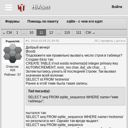
HiAsm
Войти
Форумы
Помощь по пакету
sqlite - с чем его едят
← Ctrl
1
...
10
11
12
...
110
111
Ctrl →
#1
: 2014-10-28 21:34:50
ЛС
|
профиль
|
цитата
Poputchik
Добрый вечер!
[flood]
Подскажите как правильно вызвать число строк в таблице?
Создаю базу так:
CREATE TABLE if not exists reshenia(id integer primary key
Ответов:
AUTOINCREMENT, nom_res char, dat_utv char,. . .);
416
Затем пытаюсь узнать id последней строки. Так вызвал
Рейтинг: 57
значения всей колонки:
SELECT id FROM 'reshenia'
Ранее в этой теме была такая запись:
Tad писал(а):
SELECT seq FROM sqlite_sequence WHERE name="имя
таблицы";
пытался так:
SELECT seq FROM sqlite_sequence WHERE name='reshenia'
но результата нет. Однако так вроде выдает:
SELECT seq FROM sqlite_sequence