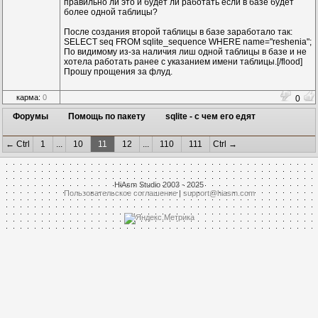
правильно ли это и будет ли работать если в базе будет
более одной таблицы?
После создания второй таблицы в базе заработало так:
SELECT seq FROM sqlite_sequence WHERE name="reshenia";
По видимому из-за наличия лиш одной таблицы в базе и не
хотела работать ранее с указанием имени таблицы.[/flood]
Прошу прощения за флуд.
карма:
0
0
Форумы
Помощь по пакету
sqlite - с чем его едят
← Ctrl
1
...
10
11
12
...
110
111
Ctrl →
HiAsm Studio 2003 - 2025
Пользовательское соглашение
|
support@hiasm.com