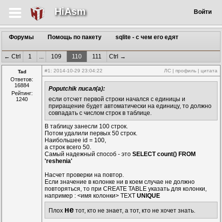
HiAsm
Войти
Форумы
Помощь по пакету
sqlite - с чем его едят
← Ctrl
1
...
109
110
111
Ctrl →
#1
: 2014-10-29 23:04:22
ЛС
|
профиль
|
цитата
Tad
Ответов:
16884
Poputchik писал(а):
Рейтинг:
если отсчет первой строки начался с единицы и
1240
приращение будет автоматически на единицу, то должно
совпадать с числом строк в таблице.
В таблицу занесли 100 строк.
Потом удалили первых 50 строк.
Наибольшее id = 100,
а строк всего 50.
Самый надежный способ - это
SELECT count() FROM
'reshenia'
Насчет проверки на повтор.
Если значение в колонке ни в коем случае не должно
повторяться, то при CREATE TABLE указать для колонки,
например : <имя колонки> TEXT
UNIQUE
не
Плох
тот, кто не знает, а тот, кто не хочет знать.