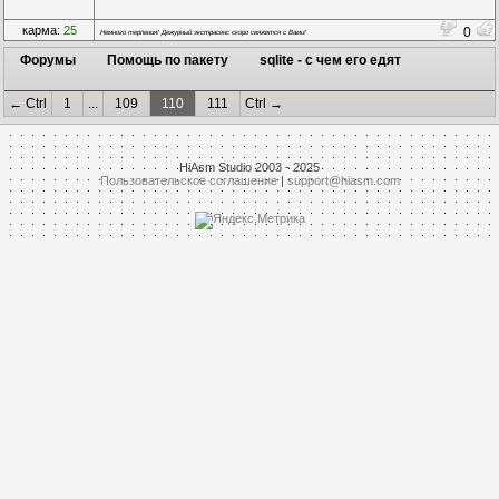
карма:
25
0
Немного терпения! Дежурный экстрасенс скоро свяжется с Вами!
Форумы
Помощь по пакету
sqlite - с чем его едят
← Ctrl
1
...
109
110
111
Ctrl →
HiAsm Studio 2003 - 2025
Пользовательское соглашение
|
support@hiasm.com