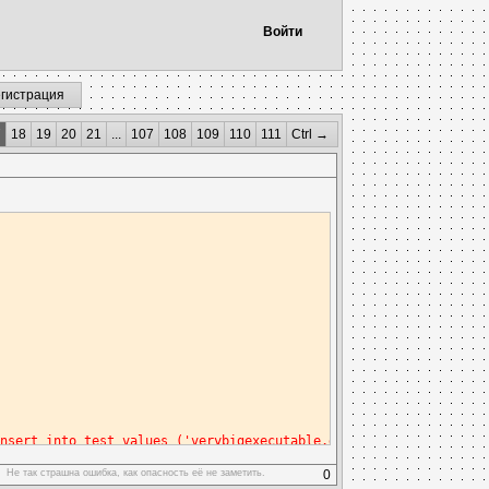
Войти
егистрация
7
18
19
20
21
...
107
108
109
110
111
Ctrl →
insert into test values ('verybigexecutable.exe');\r\ninsert int
Не так страшна ошибка, как опасность её не заметить.
0