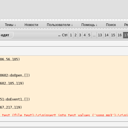
Темы ↓
Новости
Пользователи ↓
Помощь ↓
Поиск
Р
о едят
← Ctrl
1
2
3
4
5
...
13
14
15
16
1
06,56,105)

0602:doOpen,[])

602,105,119)

"
51:doEvent1,[])

67,217,119)

e test (file text);\r\ninsert into test values ('song.mp3');\r\n
301,217,224)
