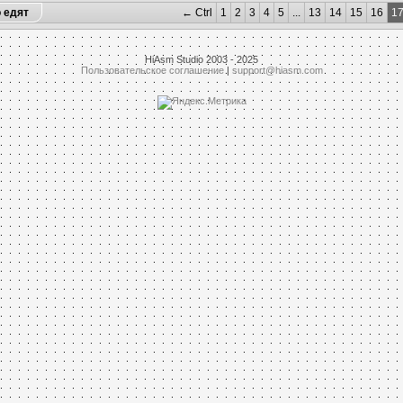
о едят
← Ctrl
1
2
3
4
5
...
13
14
15
16
1
m(rtrim(file,"
htmlexemp3
"),'.') from test;"
1449:doAdd,[])

HiAsm Studio 2003 - 2025
6226:doMessage,[])

Пользовательское соглашение
|
support@hiasm.com
08,168)

26,259,238)

4,119)

3667:doExec,[])

8742:doQuery,[(192,132)(192,174)])

3301:doQuery,[(184,139)(184,230)])

742,217,168)

 from test;"
073:doAdd,[])

308,224)
