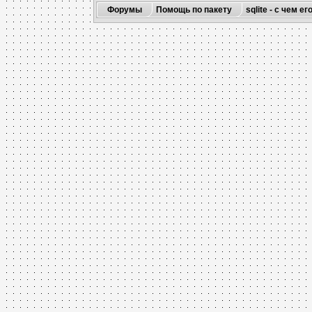
{

Форумы
Помощь по пакету
sqlite - с чем ег
 SQL=
"select rtri
 DSManager=
"db"
link
(onQuery,1676
link
(onError,1087
Add
(Memo,9943073,3
{

 Left=5

 Top=5

 Width=140

 Height=245

Add
(Message,108762
{

Add
(Hub,6862751,15
{

 OutCount=3

link
(onEvent1,505
link
(onEvent2,866
link
(onEvent3,459
Add
(DSC_Query,8668
{

 SQL=
"select file
 DSManager=
"db"
link
(onQuery,9943
Add
(Memo,16761449,
{

 Left=155
