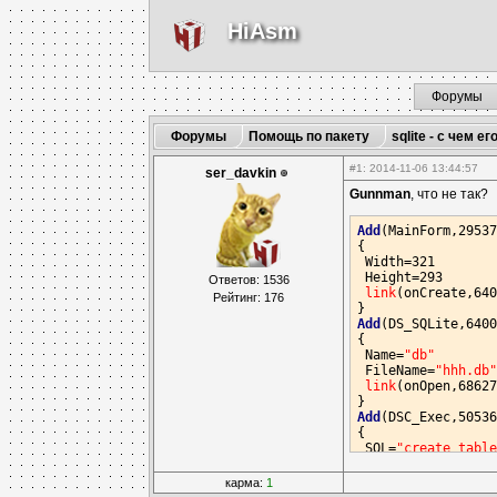
HiAsm
Форумы
Форумы
Помощь по пакету
sqlite - с чем ег
#1
: 2014-11-06 13:44:57
ser_davkin
Gunnman
, что не так?
Add
(MainForm,29537
{

 Width=321

 Height=293

Ответов: 1536
link
(onCreate,640
Рейтинг: 176
Add
(DS_SQLite,6400
{

 Name=
"db"
 FileName=
"hhh.db
link
(onOpen,68627
Add
(DSC_Exec,50536
{

 SQL=
"create tabl
 DSManager=
"db"
карма:
1
Add
(DSC_Query,4593