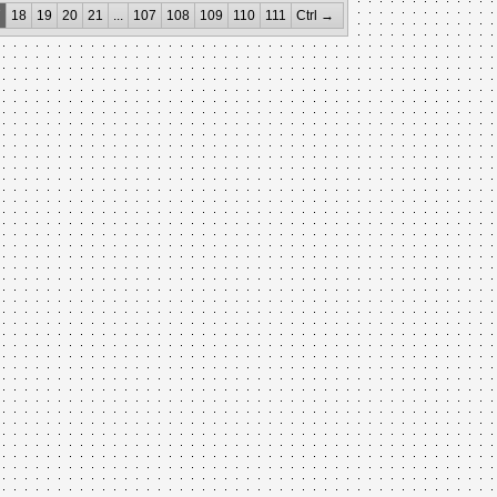
7
18
19
20
21
...
107
108
109
110
111
Ctrl →