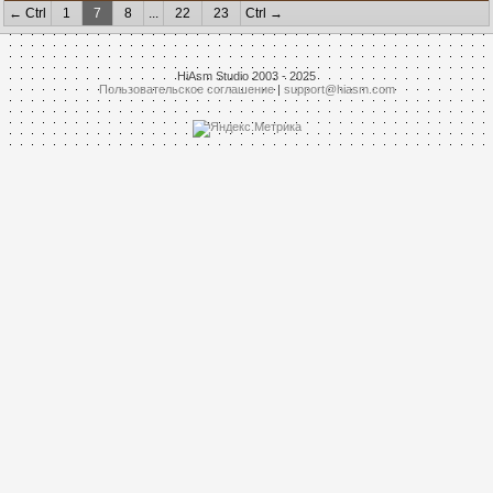
← Ctrl
1
7
8
...
22
23
Ctrl →
HiAsm Studio 2003 - 2025
Пользовательское соглашение
|
support@hiasm.com