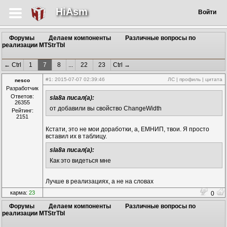
HiAsm
Войти
Форумы
Делаем компоненты
Различные вопросы по
реализации MTStrTbl
← Ctrl
1
7
8
...
22
23
Ctrl →
#1
: 2015-07-07 02:39:46
ЛС
|
профиль
|
цитата
nesco
Разработчик
Ответов:
sla8a писал(а):
26355
от добавили вы свойство ChangeWidth
Рейтинг:
2151
Кстати, это не мои доработки, а, ЕМНИП, твои. Я просто
вставил их в таблицу.
sla8a писал(а):
Как это видеться мне
Лучше в реализациях, а не на словах
карма:
23
0
Форумы
Делаем компоненты
Различные вопросы по
реализации MTStrTbl