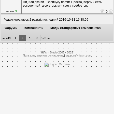
Пи, или два пи -- косинусу пофиг. Просто, первый есть
встроенный, а со вторым -- суета требуется.
карма:
9
0
Редактировалось 2 раз(а), последний 2016-10-31 16:38:56
Форумы
Компоненты
Моды стандартных компонентов
← Ctrl
1
4
5
9
Ctrl →
HiAsm Studio 2003 - 2025
Пользовательское соглашение
|
support@hiasm.com