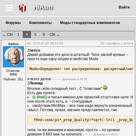
HiAsm
Войти
Форумы
Компоненты
Моды стандартных компонентов
← Ctrl
1
4
5
9
Ctrl →
#1
: 2015-07-25 09:27:38
ЛС
|
профиль
|
цитата
Galkov
2
nesco
Давай добавим это дело в штатный. Типа: малой кровью --
просто еще одну опцию в свойство Mode
Mode=
Определяет тип распределения: дискретный/непр
Ответов:
9906
и всего делов
Рейтинг: 351
------------ Дoбавленo в 09.25:
2
Леонид
Вполне себе солидный тест... С "ответами"
Есть два пункта:
(1-Rnd1)
я писал именно для гарантий отсутствия нуля. И
они после этого есть, и -- стопудовые.
свойствам Min/Max -- все-таки надо вернуть изначальный
смысл. Потому, лучше, как мне представляется, так:
  FRnd:=
cos
(pi
*_prop_Quality
)
*sqrt
(-ln(
1
-_prop_Qua
типа: те же минимум и максимум, просто -- по уровню
доверия 0.683 (как ты написал)
------------ Дoбавленo в 09.27: