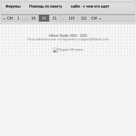
Форумы
Помощь по пакету
sqlite - с чем его едят
← Ctrl
1
...
19
20
21
...
110
111
Ctrl →
HiAsm Studio 2003 - 2025
Пользовательское соглашение
|
support@hiasm.com