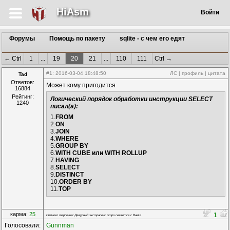
HiAsm
Войти
Форумы
Помощь по пакету
sqlite - с чем его едят
← Ctrl
1
...
19
20
21
...
110
111
Ctrl →
#1
: 2016-03-04 18:48:50
ЛС
|
профиль
|
цитата
Tad
Ответов:
Может кому пригодится
16884
Рейтинг:
Логический порядок обработки инструкции SELECT
1240
писал(а):
1.
FROM
2.
ON
3.
JOIN
4.
WHERE
5.
GROUP BY
6.
WITH CUBE или WITH ROLLUP
7.
HAVING
8.
SELECT
9.
DISTINCT
10.
ORDER BY
11.
TOP
карма:
25
1
Немного терпения! Дежурный экстрасенс скоро свяжется с Вами!
Голосовали:
Gunnman