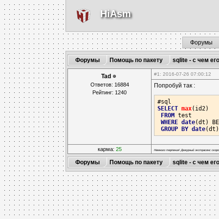
HiAsm
Форумы
Форумы
Помощь по пакету
sqlite - с чем ег
#1
: 2016-07-26 07:00:12
Tad
Ответов: 16884
Попробуй так :
Рейтинг: 1240
SELECT
max
(id2)

FROM
 test

WHERE
date
(dt) B
GROUP
BY
date
(dt
карма:
25
Немного терпения! Дежурный экстрасенс скоро
Форумы
Помощь по пакету
sqlite - с чем ег