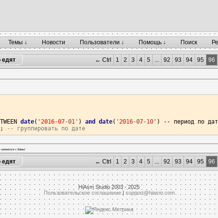
Темы ↓
Новости
Пользователи ↓
Помощь ↓
Поиск
Р
о едят
← Ctrl
1
2
3
4
5
...
92
93
94
95
96
ETWEEN 
date
(
'2016-07-01'
) 
and
date
(
'2016-07-10'
) -- период по дат
);
-- группировать по дате
 свяжется с Вами!
о едят
← Ctrl
1
2
3
4
5
...
92
93
94
95
96
HiAsm Studio 2003 - 2025
Пользовательское соглашение
|
support@hiasm.com