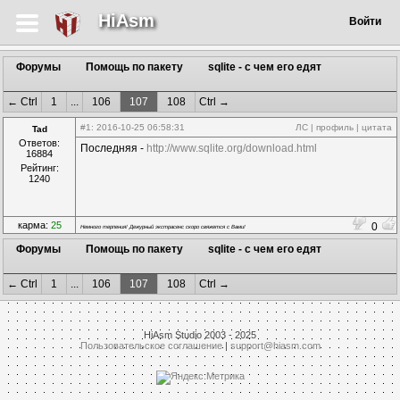
HiAsm
Войти
Форумы
Помощь по пакету
sqlite - с чем его едят
← Ctrl
1
...
106
107
108
Ctrl →
#1
: 2016-10-25 06:58:31
ЛС
|
профиль
|
цитата
Tad
Ответов:
Последняя -
http://www.sqlite.org/download.html
16884
Рейтинг:
1240
карма:
25
0
Немного терпения! Дежурный экстрасенс скоро свяжется с Вами!
Форумы
Помощь по пакету
sqlite - с чем его едят
← Ctrl
1
...
106
107
108
Ctrl →
HiAsm Studio 2003 - 2025
Пользовательское соглашение
|
support@hiasm.com