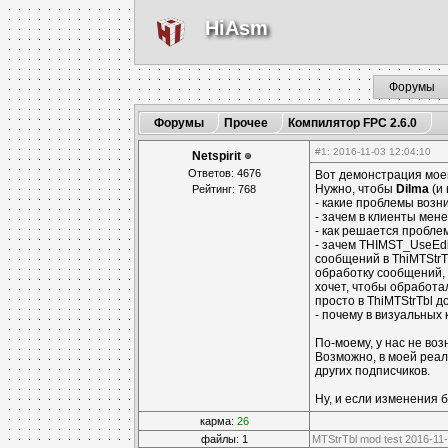
HiAsm
Форумы
Форумы
Прочее
Компилятор FPC 2.6.0
#1
: 2016-11-03 12:04:10
Netspirit
Ответов: 4676
Вот демонстрация мо
Нужно, чтобы
Dilma
(и 
Рейтинг: 768
- какие проблемы возн
- зачем в клиенты мен
- как решается пробле
- зачем THIMST_UseEdi
сообщений в ThiMTStrTb
обработку сообщений, 
хочет, чтобы обработа
просто в ThiMTStrTbl 
- почему в визуальных
По-моему, у нас не во
Возможно, в моей реал
других подписчиков.
Ну, и если изменения 
карма:
26
файлы: 1
MTStrTbl mod test 2016-11