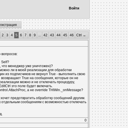
Войти
егистрация
2
3
4
5
6
7
8
9
...
42
43
44
45
46
Ctrl →
о вопросов:
 Self?
ь, что менеджер уже уничтожен)?
 можно ли в моей реализации для обработки
дин из подписчиков не вернул True - выполнить свою
 возвращает True на сообщения, которые он не
й реализации можно и не отключать процедуру,
itCtrl это поле будет включать.
trol.AttachProc, а не override THIWin._onMessage?
н хочет предотвратить обработку сообщений другим.
 к отдельным сообщениям с возможностью отключать
д.
0