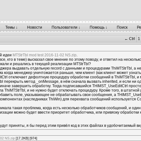
Темы ↓
Новости
Пользователи ↓
Помощь ↓
Поиск
Р
← Ctrl
1
ей идеи
MTStrTbl mod test 2016-11-02 NS.zip
.
все, кто в теме) высказал свое мнение по этому поводу, и ответил на нескольк
икали и решались в текущей реализации MTStrTbl?
еджера выдавать отдельную record с данными и процедурами ThiMTStrTbl, а не
ма когда менеджер уничтожается раньше, чем клиент (как клиент может узнат
tCtrl отключает дефолтную процедуру обработки сообщений в ThiMTStrTbl, и
l перекрыть метод _onMessage, в нём сначала вызвать inherited, и если ни о
иначе завершить обработку. Тогда подписавшийся THIMST_UseEditCtrl просто
ла ThiMTStrTbl, и не нужно будет отключать процедуру. Кроме того, в штатно
добавить поле, указывающее не обрабатывать свои сообщения, а THIMST_UseEd
 компонентах (наследниках ThiWin) для перехвата сообщений используется Con
зникала такая проблема, когда есть несколько обработчиков сообщений, и оди
изации можно будет ввести приоритет обработчика, или привязку обработки
будут приняты, я бы перед этим привёл код в этих файлах в удобочитаемый ви
-02 NS.zip
[17.2KB] [974]