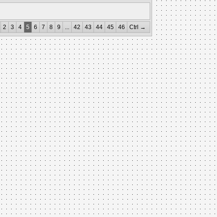
2
3
4
5
6
7
8
9
...
42
43
44
45
46
Ctrl →