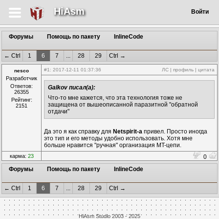
HiAsm
Войти
Форумы
Помощь по пакету
InlineCode
← Ctrl
1
6
7
...
28
29
Ctrl →
#1
: 2017-12-11 01:37:36
ЛС
|
профиль
|
цитата
nesco
Разработчик
Ответов:
Galkov писал(а):
26355
Что-то мне кажется, что эта технология тоже не
Рейтинг:
защищена от вышеописанной паразитной "обратной
2151
отдачи"
Да это я как справку для
Netspirit-a
привел. Просто иногда
это тип и его методы удобно использовать. Хотя мне
больше нравится "ручная" организация MT-цепи.
карма:
23
0
Форумы
Помощь по пакету
InlineCode
← Ctrl
1
6
7
...
28
29
Ctrl →
HiAsm Studio 2003 - 2025