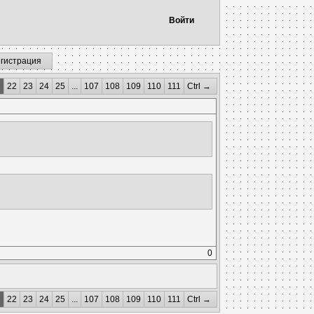
Войти
егистрация
1
22
23
24
25
...
107
108
109
110
111
Ctrl →
0
1
22
23
24
25
...
107
108
109
110
111
Ctrl →