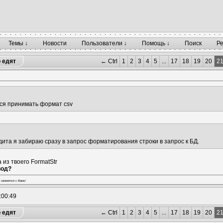
Темы ↓
Новости
Пользователи ↓
Помощь ↓
Поиск
Р
о едят
← Ctrl
1
2
3
4
5
...
17
18
19
20
2
ся принимать формат csv
ита я забираю сразу в запрос форматирования строки в запрос к БД.
 из твоего FormatStr
вод?
 свяжется с Вами!
:00:49
о едят
← Ctrl
1
2
3
4
5
...
17
18
19
20
2