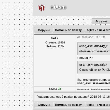
HiAsm
Форумы
Форумы
Помощь по пакету
sqlite - с чем ег
#1
: 2018-03-11 12:11:48
Tad
Ответов: 16884
user_asm писал(а):
Рейтинг: 1240
обменник отказывает
Есть rar, zip.
user_asm писал(а):
С нижней точки РичЭд
Выложи строку запроса
user_asm
,
и какой вы
карма:
25
Немного терпения! Дежурный экстрасенс скоро
Редактировалось 2 раз(а), последний 2018-03-11 16
Форумы
Помощь по пакету
sqlite - с чем ег