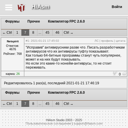
HiAsm
Войти
Форумы
Прочее
Компилятор FPC 2.6.0
← Ctrl
1
7
8
...
45
46
Ctrl →
#1
: 2021-01-21 17:45:02
ЛС
|
профиль
|
цитата
Netspirit
Ответов:
"Исправив" антивирусники разве что. Писать разработчикам
4676
антивирусов что их антивирусы туфту показывают.
Рейтинг: 768
Как только 64-битные программы станут чуть популярнее,
может и на них будут показывать.
Но если это какие-то нонейм-антиврусы, то не стоит
переживать.
карма:
26
0
Редактировалось 1 раз(а), последний 2021-01-21 17:46:19
Форумы
Прочее
Компилятор FPC 2.6.0
← Ctrl
1
7
8
...
45
46
Ctrl →
HiAsm Studio 2003 - 2025
Пользовательское соглашение
|
support@hiasm.com