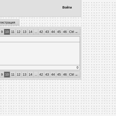
Войти
егистрация
9
10
11
12
13
14
...
42
43
44
45
46
Ctrl →
0
9
10
11
12
13
14
...
42
43
44
45
46
Ctrl →