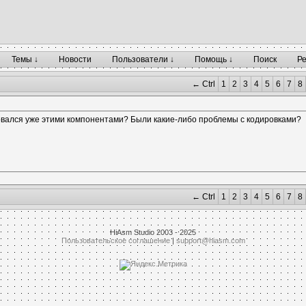
Темы ↓
Новости
Пользователи ↓
Помощь ↓
Поиск
Р
← Ctrl
1
2
3
4
5
6
7
8
овался уже этими компонентами? Были какие-либо проблемы с кодировками?
← Ctrl
1
2
3
4
5
6
7
8
HiAsm Studio 2003 - 2025
Пользовательское соглашение
|
support@hiasm.com