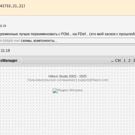
41733,21,21)

11:19
3,35,105)

ременные лучше переименовать с FOld... на FDef... (это мой заскок с прошлой
sm.bbtalk.me/
схемы, компоненты...
:11:19


sManager
← Ctrl
1
2
HiAsm Studio 2003 - 2025
Пользовательское соглашение
|
support@hiasm.com
997,84,105)
