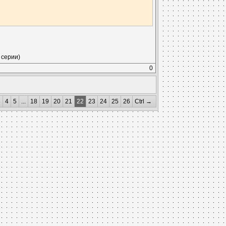
 серии)
0
3
4
5
...
18
19
20
21
22
23
24
25
26
Ctrl →