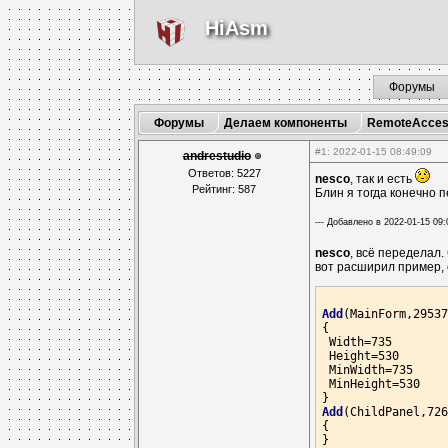
HiAsm
Форумы
Форумы
Делаем компоненты
RemoteAcces
#1
: 2022-01-15 08:49:09
andrestudio
Ответов: 5227
nesco
, так и есть
Рейтинг: 587
Блин я тогда конечно 
--- Добавлено в 2022-01-15 09:
nesco
, всё переделал
вот расширил пример, 
Add
(MainForm,29537
{

 Width=735

 Height=530

 MinWidth=735

 MinHeight=530

Add
(ChildPanel,726
{

}
