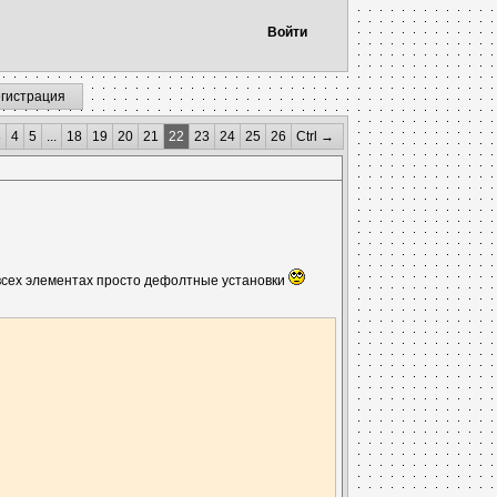
Войти
егистрация
3
4
5
...
18
19
20
21
22
23
24
25
26
Ctrl →
 всех элементах просто дефолтные установки