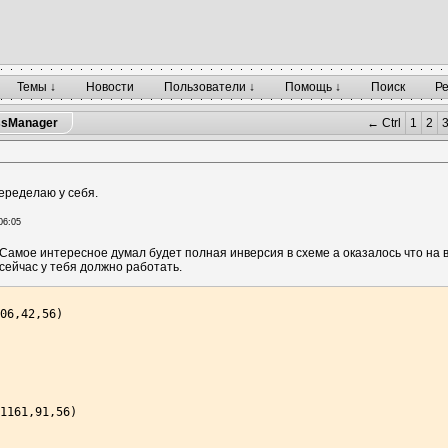
Темы ↓
Новости
Пользователи ↓
Помощь ↓
Поиск
Р
sManager
← Ctrl
1
2
переделаю у себя.
06:05
. Самое интересное думал будет полная инверсия в схеме а оказалось что на
сейчас у тебя должно работать.
06,42,56)

1161,91,56)
