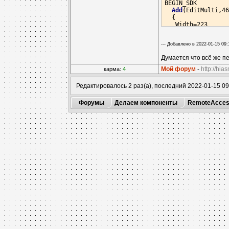
BEGIN_SDK

Add
(EditMulti,46
  {

   Width=223

   Height=151

  }

--- Добавлено в 2022-01-15 09:
Add
(Panel,417673
  {

Думается что всё же пе
   Width=362

   Height=306

Мой форум
-
http://hia
карма:
4
   Align=1

   ModeSp=1

Редактировалось 2 раз(а), последний 2022-01-15 09
   SizeSp=6

   ColorSp=8421504
Форумы
Делаем компоненты
RemoteAcces
   MinOwn=250

   MinRest=350

   BorderWidth=0

   BevelInner=1

   BevelOuter=1

   BevelWidth=0

  }

Add
(Button,15373
  {

   Left=280

   Top=265

   Width=60

   Height=30

   akLeft=1

   akTop=1

   akRight=0

   akBottom=0

   MinWidth=40
