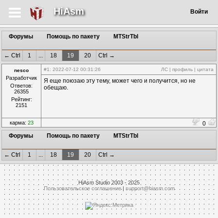
HiAsm
Войти
Форумы
Помощь по пакету
MTStrTbl
← Ctrl
1
...
18
19
20
Ctrl →
#1
: 2022-07-12 00:31:26
ЛС
|
профиль
|
цитата
nesco
Разработчик
Я еще поюзаю эту тему, может чего и получится, но не
Ответов:
обещаю.
26355
Рейтинг:
2151
карма:
23
0
Форумы
Помощь по пакету
MTStrTbl
← Ctrl
1
...
18
19
20
Ctrl →
HiAsm Studio 2003 - 2025
Пользовательское соглашение
|
support@hiasm.com