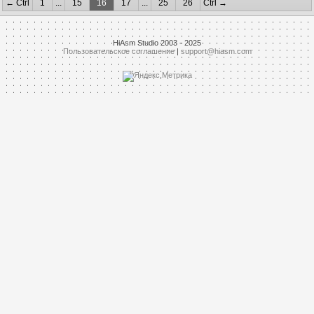
← Ctrl
1
...
15
16
17
...
25
26
Ctrl →
HiAsm Studio 2003 - 2025
Пользовательское соглашение
|
support@hiasm.com