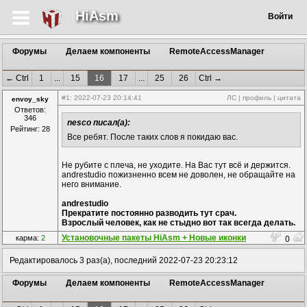
HiAsm
Войти
Форумы
Делаем компоненты
RemoteAccessManager
← Ctrl
1
...
15
16
17
...
25
26
Ctrl →
#1
: 2022-07-23 20:14:41
ЛС
|
профиль
|
цитата
envoy_sky
Ответов:
346
nesco писал(а):
Рейтинг: 28
Все ребят. После таких слов я покидаю вас.
Не рубите с плеча, не уходите. На Вас тут всё и держится.
andrestudio пожизненно всем не доволен, не обращайте на
него внимание.
andrestudio
Прекратите постоянно разводить тут срач.
Взрослый человек, как не стыдно вот так всегда делать.
Установочные пакеты HiAsm + Новые иконки
карма:
2
0
Hight Assembler
Редактировалось 3 раз(а), последний 2022-07-23 20:23:12
Форумы
Делаем компоненты
RemoteAccessManager