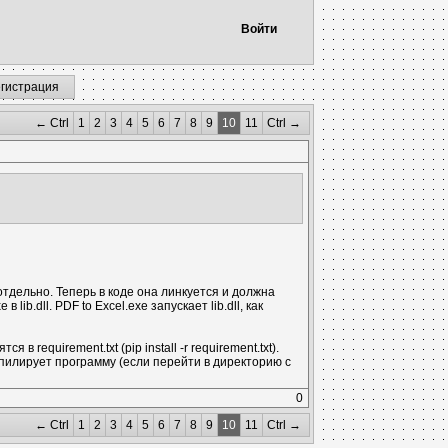
Войти
егистрация
← Ctrl
1
2
3
4
5
6
7
8
9
10
11
Ctrl →
 отдельно. Теперь в коде она линкуется и должна
b.dll. PDF to Excel.exe запускает lib.dll, как
 requirement.txt (pip install -r requirement.txt).
компилирует программу (если перейти в директорию с
0
← Ctrl
1
2
3
4
5
6
7
8
9
10
11
Ctrl →