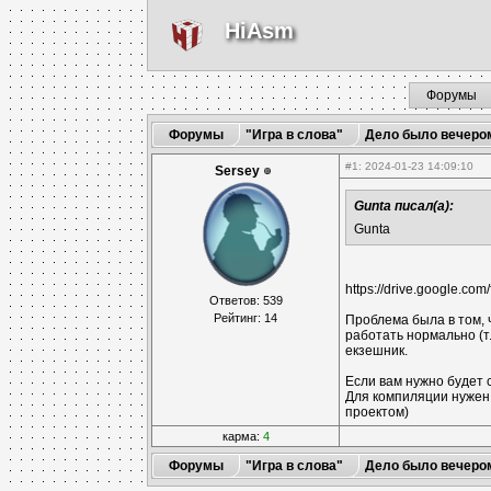
HiAsm
Форумы
Форумы
"Игра в слова"
Дело было вечеро
#1
: 2024-01-23 14:09:10
Sersey
Gunta писал(а):
Gunta
https://drive.google.
Ответов: 539
Рейтинг: 14
Проблема была в том, ч
работать нормально (т. 
екзешник.
Если вам нужно будет ск
Для компиляции нужен p
проектом)
карма:
4
Форумы
"Игра в слова"
Дело было вечеро