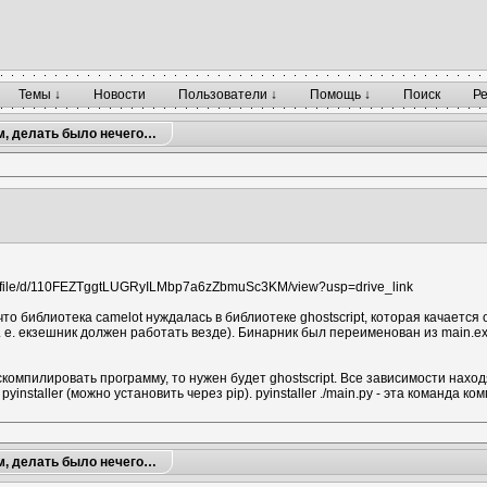
Темы ↓
Новости
Пользователи ↓
Помощь ↓
Поиск
Р
м, делать было нечего…
com/file/d/110FEZTggtLUGRyILMbp7a6zZbmuSc3KM/view?usp=drive_link
то библиотека camelot нуждалась в библиотеке ghostscript, которая качается
е. екзешник должен работать везде). Бинарник был переименован из main.exe в li
омпилировать программу, то нужен будет ghostscript. Все зависимости находятся в
yinstaller (можно установить через pip). pyinstaller ./main.py - эта команда 
м, делать было нечего…