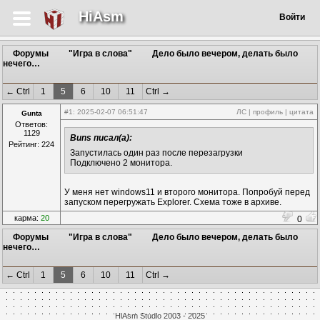
HiAsm
Войти
Форумы
"Игра в слова"
Дело было вечером, делать было
нечего…
← Ctrl
1
5
6
10
11
Ctrl →
#1
: 2025-02-07 06:51:47
ЛС
|
профиль
|
цитата
Gunta
Ответов:
1129
Buns писал(а):
Рейтинг: 224
Запустилась один раз после перезагрузки
Подключено 2 монитора.
У меня нет windows11 и второго монитора. Попробуй перед
запуском перегружать Explorer. Схема тоже в архиве.
карма:
20
0
Форумы
"Игра в слова"
Дело было вечером, делать было
нечего…
← Ctrl
1
5
6
10
11
Ctrl →
HiAsm Studio 2003 - 2025