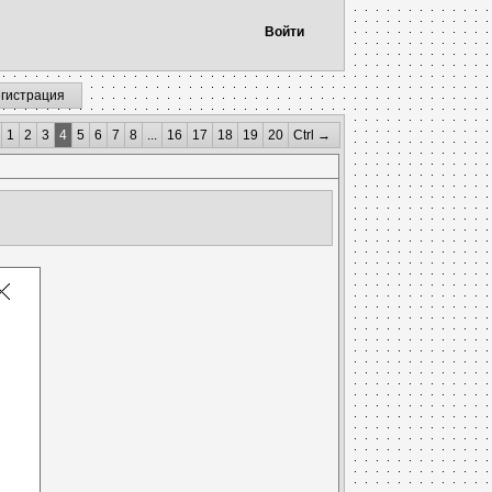
Войти
егистрация
1
2
3
4
5
6
7
8
...
16
17
18
19
20
Ctrl →