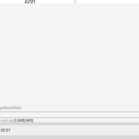
getfile/40586
xaml.zip
[1.6KB] [463]
:55:57