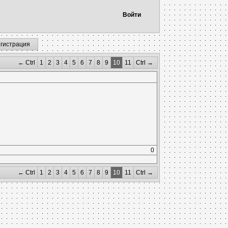
Войти
егистрация
← Ctrl
1
2
3
4
5
6
7
8
9
10
11
Ctrl →
0
← Ctrl
1
2
3
4
5
6
7
8
9
10
11
Ctrl →