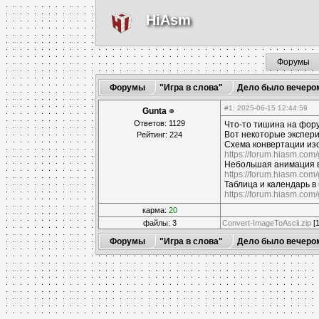
HiAsm
Форумы
Форумы
"Игра в слова"
Дело было вечеро
#1
: 2025-06-15 12:44:59
Gunta
Ответов: 1129
Что-то тишина на фору
Вот некоторые экспери
Рейтинг: 224
Схема конвертации изо
https://forum.hiasm.com/
Небольшая анимация в
https://forum.hiasm.com/
Таблица и календарь в
https://forum.hiasm.com/
карма:
20
файлы: 3
Convert-ImageToAscii.zip
[1
Форумы
"Игра в слова"
Дело было вечеро