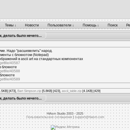
Темы ↓
Новости
Пользователи ↓
Помощь ↓
Поиск
Р
м, делать было нечего…
ме. Надо "расшевелить" народ.
менты с блокнотом (Notepad)
бражений в ascii art на стандартных компонентах
getfile/40587
 блокноте
getfile/40588
 блокноте
getfile/40589
.5KB] [473],
Bart Simpson.zip
[5.8KB] [423],
ascii_table.zip
[4.1KB] [429]
м, делать было нечего…
HiAsm Studio 2003 - 2025
Пользовательское соглашение
|
support@hiasm.com