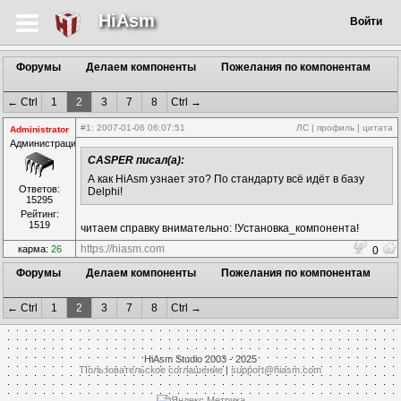
HiAsm
Войти
Форумы
Делаем компоненты
Пожелания по компонентам
← Ctrl
1
2
3
7
8
Ctrl →
#1
: 2007-01-06 06:07:51
ЛС
|
профиль
|
цитата
Administrator
Администрация
CASPER писал(а):
А как HiAsm узнает это? По стандарту всё идёт в базу
Ответов:
Delphi!
15295
Рейтинг:
1519
читаем справку внимательно: !Установка_компонента!
https://hiasm.com
карма:
26
0
Форумы
Делаем компоненты
Пожелания по компонентам
← Ctrl
1
2
3
7
8
Ctrl →
HiAsm Studio 2003 - 2025
Пользовательское соглашение
|
support@hiasm.com