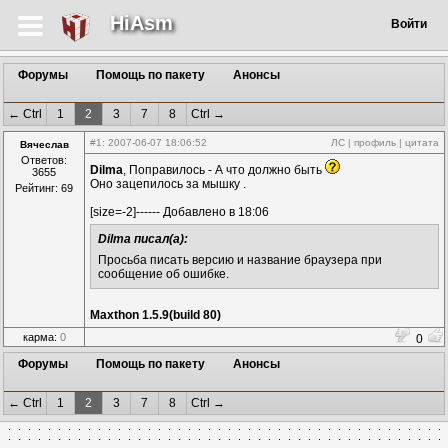
HiAsm
Войти
Форумы
Помощь по пакету
Анонсы
← Ctrl
1
2
3
7
8
Ctrl →
#1
: 2007-06-07 18:06:52
ЛС
|
профиль
|
цитата
Вячеслав
Ответов:
Dilma
, Поправилось - А что должно быть
3655
Оно зацепилось за мышку .
Рейтинг: 69
[size=-2]------ Добавлено в 18:06
Dilma писал(а):
Просьба писать версию и название браузера при
сообщение об ошибке.
Maxthon 1.5.9(build 80)
карма:
0
0
Форумы
Помощь по пакету
Анонсы
← Ctrl
1
2
3
7
8
Ctrl →