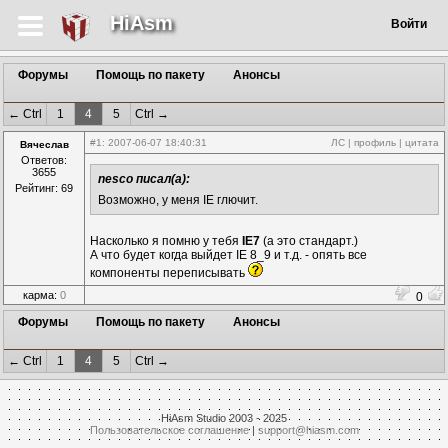
HiAsm
Войти
Форумы
Помощь по пакету
Анонсы
← Ctrl
1
4
5
Ctrl →
#1
: 2007-06-07 18:40:31
ЛС
|
профиль
|
цитата
Вячеслав
Ответов:
3655
nesco писал(а):
Рейтинг: 69
Возможно, у меня IE глючит.
Насколько я помню у тебя
IE7
(а это стандарт.)
А что будет когда выйдет IE 8_9 и т.д. - опять все
компоненты переписывать
карма:
0
0
Форумы
Помощь по пакету
Анонсы
← Ctrl
1
4
5
Ctrl →
HiAsm Studio 2003 - 2025
Пользовательское соглашение
|
support@hiasm.com