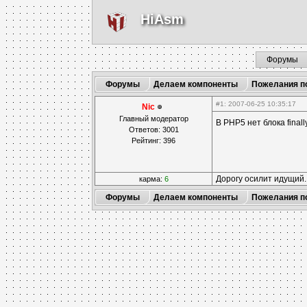
HiAsm
Форумы
Форумы
Делаем компоненты
Пожелания п
#1
: 2007-06-25 10:35:17
Nic
Главный модератор
В PHP5 нет блока finally
Ответов: 3001
Рейтинг: 396
Дорогу осилит идущий
карма:
6
Форумы
Делаем компоненты
Пожелания п