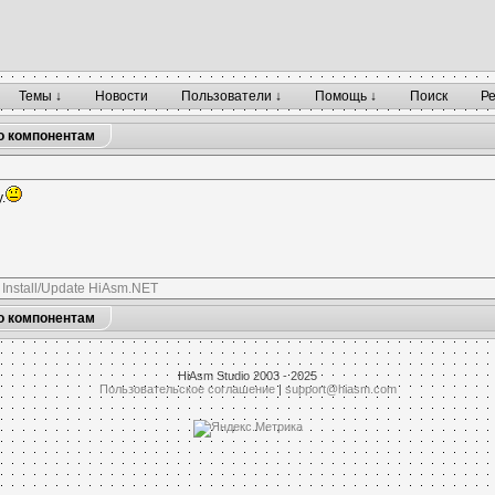
Темы ↓
Новости
Пользователи ↓
Помощь ↓
Поиск
Р
о компонентам
.
.
Install/Update HiAsm.NET
о компонентам
HiAsm Studio 2003 - 2025
Пользовательское соглашение
|
support@hiasm.com