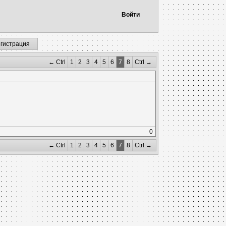
Войти
егистрация
← Ctrl
1
2
3
4
5
6
7
8
Ctrl →
0
← Ctrl
1
2
3
4
5
6
7
8
Ctrl →