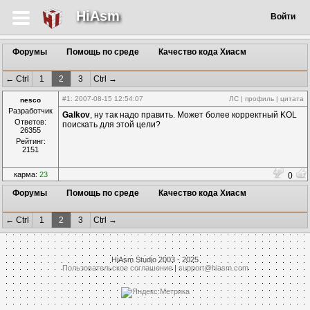
HiAsm
Войти
Форумы
Помощь по среде
Качество кода Хиасм
← Ctrl
1
2
3
Ctrl →
#1
: 2007-08-15 12:54:07
ЛС
|
профиль
|
цитата
nesco
Разработчик
Galkov
, ну так надо править. Может более корректный KOL
Ответов:
поискать для этой цели?
26355
Рейтинг:
2151
карма:
23
0
Форумы
Помощь по среде
Качество кода Хиасм
← Ctrl
1
2
3
Ctrl →
HiAsm Studio 2003 - 2025
Пользовательское соглашение
|
support@hiasm.com