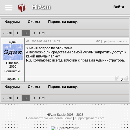
HiAsm
Войти
Форумы
Схемы
Пароль на папку.
← Ctrl
1
8
9
Ctrl →
#1
: 2008-07-16 21:16:55
ЛС
|
профиль
|
цитата
Эдик
У меня вопрос по этой теме.
А возможно ли средствами самой WinXP запретить доступ к
какой нибудь папке?
P.S. Компьютер всегда включин с правами Администратора.
Ответов:
2060
Рейтинг: 28
карма:
1
0
Форумы
Схемы
Пароль на папку.
← Ctrl
1
8
9
Ctrl →
HiAsm Studio 2003 - 2025
Пользовательское соглашение
|
support@hiasm.com