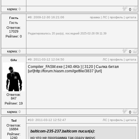
карма:
0
0
#8
: 2009-12-30 16:21:06
правка
|
ЛС
|
профиль
|
цитата
Гость
Гость
Ответов:
17029
Редактировалось 20 раз(а), последний 2025-02-28 09:11:39
Рейтинг: 0
карма:
0
0
#9
: 2011-03-12 12:04:50
ЛС
|
профиль
|
цитата
GAv
Compiler_FASM.exe [ 240.4Kb ] [ 3120 ] Сылка битая
[url]http://forum.hiasm.com//getfile/3837 [/url]
Ответов:
847
Рейтинг: 19
карма:
0
0
#10
: 2011-03-12 12:52:47
ЛС
|
профиль
|
цитата
Tad
Ответов:
16884
balticom-235-237.balticom писал(а):
Рейтинг:
но что не программа так сразу вирус
1240