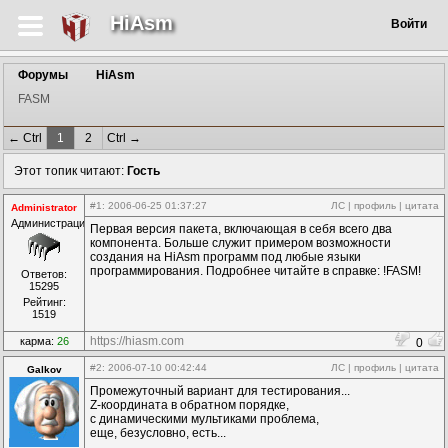
HiAsm
Войти
Форумы
HiAsm
FASM
← Ctrl
1
2
Ctrl →
Этот топик читают:
Гость
#1
: 2006-06-25 01:37:27
ЛС
|
профиль
|
цитата
Administrator
Администрация
Первая версия пакета, включающая в себя всего два
компонента. Больше служит примером возможности
создания на HiAsm программ под любые языки
программирования. Подробнее читайте в справке: !FASM!
Ответов:
15295
Рейтинг:
1519
https://hiasm.com
карма:
26
0
#2
: 2006-07-10 00:42:44
ЛС
|
профиль
|
цитата
Galkov
Промежуточный вариант для тестирования...
Z-координата в обратном порядке,
с динамическими мультиками проблема,
еще, безусловно, есть...