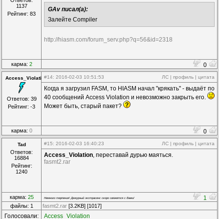
Ответов:
1137
GAv писал(а):
Рейтинг: 83
Залейте Compiler
http://hiasm.com/forum_serv.php?q=56&id=2318
карма:
2
0
#14
: 2016-02-03 10:51:53
ЛС
|
профиль
|
цитата
Access_Violation
Когда я загрузил FASM, то HIASM начал "крякать" - выдаёт по
40 сообщений Access Violation и невозможно закрыть его.
Ответов: 39
Может быть, старый пакет?
Рейтинг: -3
карма:
0
0
#15
: 2016-02-03 16:40:23
ЛС
|
профиль
|
цитата
Tad
Ответов:
Access_Violation
, переставай дурью маяться.
16884
fasmt2.rar
Рейтинг:
1240
карма:
25
1
Немного терпения! Дежурный экстрасенс скоро свяжется с Вами!
файлы: 1
fasmt2.rar
[3.2KB] [1017]
Голосовали:
Access_Violation