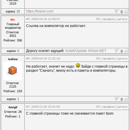
Рейтинг:
1519
https://hiasm.com
карма:
26
0
#5
: 2009-04-19 12:09:07
ЛС
|
профиль
|
цитата
Nic
Главный
Ссылка на компилятор не работает.
модератор
Ответов:
3001
Рейтинг: 396
Дорогу осилит идущий.
Install/Update HiAsm.NET
карма:
6
0
#6
: 2009-04-19 12:31:18
ЛС
|
профиль
|
цитата
tsdima
Не работает, значит не надо.
Зайди с главной страницы в
раздел "Скачать", внизу есть и пакеты и компиляторы.
Ответов:
2125
Рейтинг: 159
карма:
1
0
#7
: 2009-12-30 15:41:00
ЛС
|
профиль
|
цитата
Amig0
Ответов: 26
С главной страницы тоже не скачивается пакет fasm
Рейтинг: 1