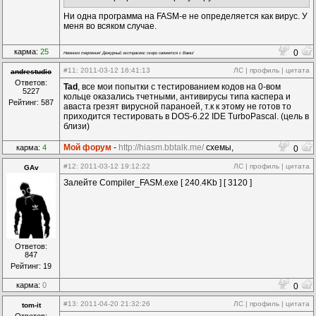
Ни одна программа на FASM-е не определяется как вирус. У
меня во всяком случае.
карма:
25
0
Немного терпения! Дежурный экстрасенс скоро свяжется с Вами!
#11
: 2011-03-12 16:41:13
ЛС
|
профиль
|
цитата
andrestudio
Ответов:
Tad
, все мои попытки с тестированием кодов на 0-вом
5227
кольце оказались тчетными, антивирусы типа каспера и
Рейтинг: 587
аваста грезят вирусной параноей, т.к к этому не готов то
приходится тестировать в DOS-6.22 IDE TurboPascal. (цель в
близи)
Мой форум
-
http://hiasm.bbtalk.me/
схемы,
карма:
4
0
компоненты...
#12
: 2011-03-12 19:12:22
ЛС
|
профиль
|
цитата
GAv
Залейте Compiler_FASM.exe [ 240.4Kb ] [ 3120 ]
Ответов:
847
Рейтинг: 19
карма:
0
0
#13
: 2011-04-20 21:32:26
ЛС
|
профиль
|
цитата
tom-it