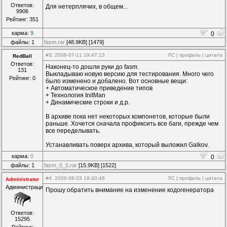
Ответов:
Для нетерплячих, в общем...
9906
Рейтинг: 351
карма:
9
0
файлы: 1
fasm.rar
[48.9KB] [1479]
#3
: 2006-07-11 19:47:13
ЛС
|
профиль
|
цитата
RedBall
Ответов:
Наконец-то дошли руки до fasm.
131
Выкладываю новую версию для тестирования. Много чего
Рейтинг: 0
было изменено и добалено. Вот основные вещи:
+ Автоматическое приведение типов
+ Технология InitMan
+ Динамические строки и д.р.
В архиве пока нет некоторых компонетов, которые были
раньше. Хочется сначала профиксить все баги, прежде чем
все переделывать.
Устанавливать поверх архива, который выложил Galkov.
карма:
0
0
файлы: 1
fasm_0_5.rar
[15.9KB] [1522]
#4
: 2006-08-03 18:40:46
ЛС
|
профиль
|
цитата
Administrator
Администрация
Прошу обратить внимание на изменение кодогенератора
Ответов:
15295