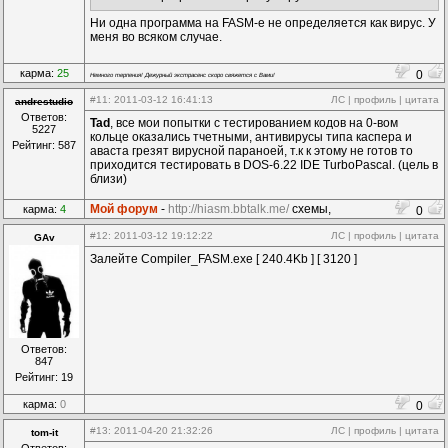
Ни одна программа на FASM-е не определяется как вирус. У
меня во всяком случае.
карма:
25
0
Немного терпения! Дежурный экстрасенс скоро свяжется с Вами!
#11
: 2011-03-12 16:41:13
ЛС
|
профиль
|
цитата
andrestudio
Ответов:
Tad
, все мои попытки с тестированием кодов на 0-вом
5227
кольце оказались тчетными, антивирусы типа каспера и
Рейтинг: 587
аваста грезят вирусной параноей, т.к к этому не готов то
приходится тестировать в DOS-6.22 IDE TurboPascal. (цель в
близи)
Мой форум
-
http://hiasm.bbtalk.me/
схемы,
карма:
4
0
компоненты...
#12
: 2011-03-12 19:12:22
ЛС
|
профиль
|
цитата
GAv
Залейте Compiler_FASM.exe [ 240.4Kb ] [ 3120 ]
Ответов:
847
Рейтинг: 19
карма:
0
0
#13
: 2011-04-20 21:32:26
ЛС
|
профиль
|
цитата
tom-it