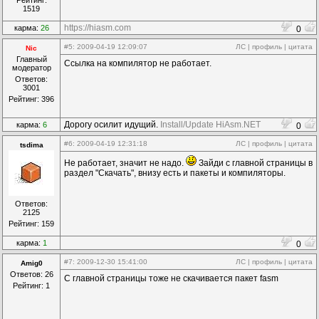
Рейтинг:
1519
https://hiasm.com
карма:
26
0
#5
: 2009-04-19 12:09:07
ЛС
|
профиль
|
цитата
Nic
Главный
Ссылка на компилятор не работает.
модератор
Ответов:
3001
Рейтинг: 396
Дорогу осилит идущий.
Install/Update HiAsm.NET
карма:
6
0
#6
: 2009-04-19 12:31:18
ЛС
|
профиль
|
цитата
tsdima
Не работает, значит не надо.
Зайди с главной страницы в
раздел "Скачать", внизу есть и пакеты и компиляторы.
Ответов:
2125
Рейтинг: 159
карма:
1
0
#7
: 2009-12-30 15:41:00
ЛС
|
профиль
|
цитата
Amig0
Ответов: 26
С главной страницы тоже не скачивается пакет fasm
Рейтинг: 1