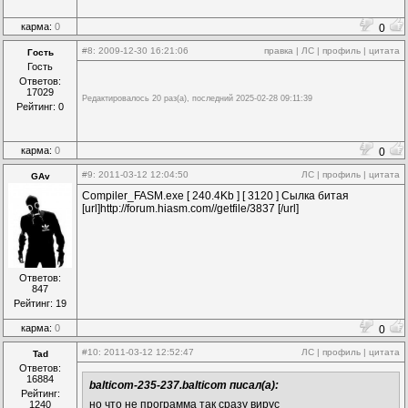
карма:
0
0
#8
: 2009-12-30 16:21:06
правка
|
ЛС
|
профиль
|
цитата
Гость
Гость
Ответов:
17029
Редактировалось 20 раз(а), последний 2025-02-28 09:11:39
Рейтинг: 0
карма:
0
0
#9
: 2011-03-12 12:04:50
ЛС
|
профиль
|
цитата
GAv
Compiler_FASM.exe [ 240.4Kb ] [ 3120 ] Сылка битая
[url]http://forum.hiasm.com//getfile/3837 [/url]
Ответов:
847
Рейтинг: 19
карма:
0
0
#10
: 2011-03-12 12:52:47
ЛС
|
профиль
|
цитата
Tad
Ответов:
16884
balticom-235-237.balticom писал(а):
Рейтинг:
но что не программа так сразу вирус
1240