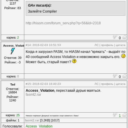
Ответов:
1137
GAv писал(а):
Рейтинг: 83
Залейте Compiler
http://hiasm.com/forum_serv.php?q=56&id=2318
карма:
2
0
#14
: 2016-02-03 10:51:53
ЛС
|
профиль
|
цитата
Access_Violation
Когда я загрузил FASM, то HIASM начал "крякать" - выдаёт по
40 сообщений Access Violation и невозможно закрыть его.
Ответов: 39
Может быть, старый пакет?
Рейтинг: -3
карма:
0
0
#15
: 2016-02-03 16:40:23
ЛС
|
профиль
|
цитата
Tad
Ответов:
Access_Violation
, переставай дурью маяться.
16884
fasmt2.rar
Рейтинг:
1240
карма:
25
1
Немного терпения! Дежурный экстрасенс скоро свяжется с Вами!
файлы: 1
fasmt2.rar
[3.2KB] [1017]
Голосовали:
Access_Violation