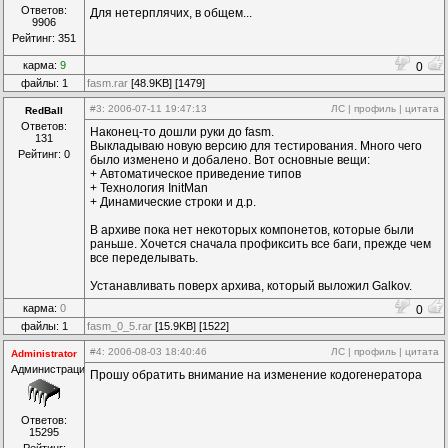
Ответов:
Для нетерплячих, в общем...
9906
Рейтинг: 351
карма:
9
0
файлы: 1
fasm.rar
[48.9KB] [1479]
#3
: 2006-07-11 19:47:13
ЛС
|
профиль
|
цитата
RedBall
Ответов:
Наконец-то дошли руки до fasm.
131
Выкладываю новую версию для тестирования. Много чего
Рейтинг: 0
было изменено и добалено. Вот основные вещи:
+ Автоматическое приведение типов
+ Технология InitMan
+ Динамические строки и д.р.
В архиве пока нет некоторых компонетов, которые были
раньше. Хочется сначала профиксить все баги, прежде чем
все переделывать.
Устанавливать поверх архива, который выложил Galkov.
карма:
0
0
файлы: 1
fasm_0_5.rar
[15.9KB] [1522]
#4
: 2006-08-03 18:40:46
ЛС
|
профиль
|
цитата
Administrator
Администрация
Прошу обратить внимание на изменение кодогенератора
Ответов:
15295