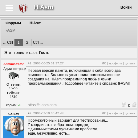
HiAsm
Войти
Форумы
HiAsm
FASM
← Ctrl
1
2
Ctrl →
Этот топик читают:
Гость
#1
: 2006-06-25 01:37:27
ЛС
|
профиль
|
цитата
Administrator
Администрация
Первая версия пакета, включающая в себя всего два
компонента. Больше служит примером возможности
создания на HiAsm программ под любые языки
программирования. Подробнее читайте в справке: !FASM!
Ответов:
15295
Рейтинг:
1519
https://hiasm.com
карма:
26
0
#2
: 2006-07-10 00:42:44
ЛС
|
профиль
|
цитата
Galkov
Промежуточный вариант для тестирования...
Z-координата в обратном порядке,
с динамическими мультиками проблема,
еще, безусловно, есть...