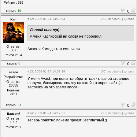
Рейтинг: 825
карма:
19
0
#12
: 2009-01-24 13:32:04
ЛС
|
профиль
|
цитата
Karl
Леонид писал(а):
у меня Каспкрский ни слова не проронил
Ответов:
Аваст и Камода тож смолчали...
387
Рейтинг: 34
карма:
0
0
#13
: 2009-01-24 14:03:39
ЛС
|
профиль
|
цитата
nesco
Разработчик
У меня Avast, при попытке обратиться к главной странице
Ответов:
форума, блокировал ссылку на какой-то порно сайт (а
26355
заставка на это время висла)
Рейтинг:
2151
карма:
23
0
#14
: 2009-01-24 14:17:21
ЛС
|
профиль
|
цитата
Валерий
Ответов:
Теперь понятно почему проект бесплатный ;)
1397
Рейтинг: 50