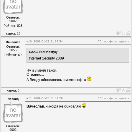
Ответов:
9002
Рейтинг: 825
карма:
19
0
#10
: 2009-01-23 21:23:54
ЛС
|
профиль
|
цитата
Вячеслав
Ответов:
3655
Леонид писал(а):
Рейтинг: 69
Internet Security 2009
Ну и у меня такой.
Странно...
А Винду обновляешь с мелкософта
карма:
0
0
#11
: 2009-01-24 11:41:29
ЛС
|
профиль
|
цитата
Леонид
Вячеслав
, никогда не обновляю
Ответов:
9002