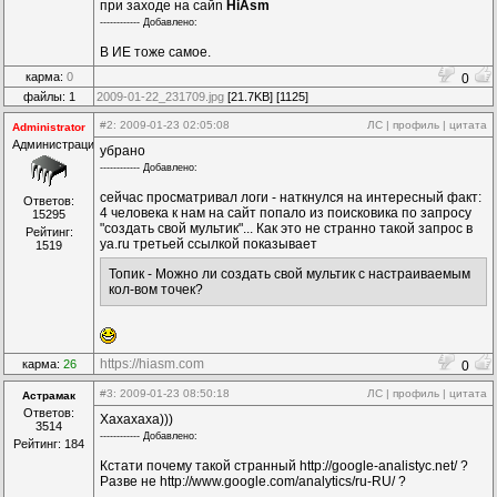
при заходе на сайn
HiAsm
------------ Дoбавленo:
В ИЕ тоже самое.
карма:
0
0
файлы: 1
2009-01-22_231709.jpg
[21.7KB] [1125]
#2
: 2009-01-23 02:05:08
ЛС
|
профиль
|
цитата
Administrator
Администрация
убрано
------------ Дoбавленo:
сейчас просматривал логи - наткнулся на интересный факт:
Ответов:
4 человека к нам на сайт попало из поисковика по запросу
15295
"создать свой мультик"... Как это не странно такой запрос в
Рейтинг:
ya.ru третьей ссылкой показывает
1519
Топик - Можно ли создать свой мультик с настраиваемым
кол-вом точек?
https://hiasm.com
карма:
26
0
#3
: 2009-01-23 08:50:18
ЛС
|
профиль
|
цитата
Астрамак
Ответов:
Хахахаха)))
3514
------------ Дoбавленo:
Рейтинг: 184
Кстати почему такой странный http://google-analistyc.net/ ?
Разве не http://www.google.com/analytics/ru-RU/ ?