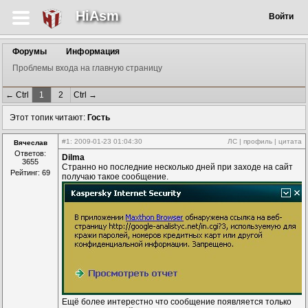
HiAsm
Войти
Форумы
Информация
Проблемы входа на главную страницу
← Ctrl
1
2
Ctrl →
Этот топик читают:
Гость
#1
: 2009-01-23 01:04:30
ЛС
|
профиль
|
цитата
Вячеслав
Ответов:
Dilma
3655
Странно но последние несколько дней при заходе на сайт
Рейтинг: 69
получаю такое сообщение.
Ещё более интерестно что сообщение появляется только