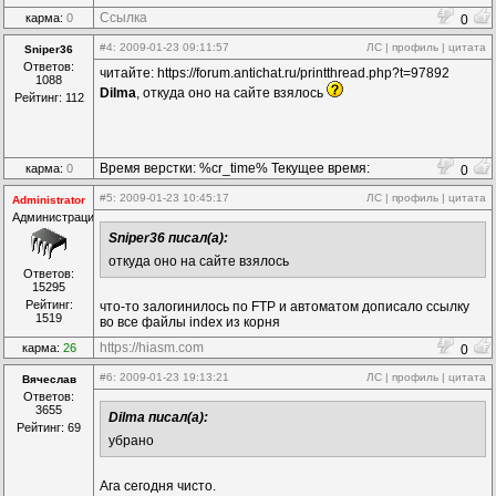
Ссылка
карма:
0
0
#4
: 2009-01-23 09:11:57
ЛС
|
профиль
|
цитата
Sniper36
Ответов:
читайте: https://forum.antichat.ru/printthread.php?t=97892
1088
Dilma
, откуда оно на сайте взялось
Рейтинг: 112
Время верстки: %cr_time% Текущее время:
карма:
0
0
%time%
#5
: 2009-01-23 10:45:17
ЛС
|
профиль
|
цитата
Administrator
Администрация
Sniper36 писал(а):
откуда оно на сайте взялось
Ответов:
15295
Рейтинг:
что-то залогинилось по FTP и автоматом дописало ссылку
1519
во все файлы index из корня
https://hiasm.com
карма:
26
0
#6
: 2009-01-23 19:13:21
ЛС
|
профиль
|
цитата
Вячеслав
Ответов:
3655
Dilma писал(а):
Рейтинг: 69
убрано
Ага сегодня чисто.