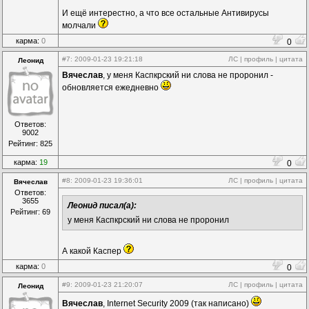
И ещё интерестно, а что все остальные Антивирусы
молчали
карма:
0
0
#7
: 2009-01-23 19:21:18
ЛС
|
профиль
|
цитата
Леонид
Вячеслав
, у меня Каспкрский ни слова не проронил -
обновляется ежедневно
Ответов:
9002
Рейтинг: 825
карма:
19
0
#8
: 2009-01-23 19:36:01
ЛС
|
профиль
|
цитата
Вячеслав
Ответов:
3655
Леонид писал(а):
Рейтинг: 69
у меня Каспкрский ни слова не проронил
А какой Каспер
карма:
0
0
#9
: 2009-01-23 21:20:07
ЛС
|
профиль
|
цитата
Леонид
Вячеслав
, Internet Security 2009 (так написано)