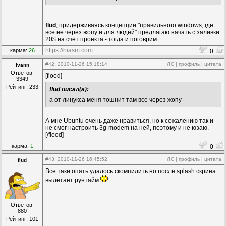
flud
, придерживаясь концепции "правильного windows, где
все не через жопу и для людей" предлагаю начать с заливки
20$ на счет проекта - тогда и поговрим.
https://hiasm.com
карма:
26
0
#42
: 2010-11-26 15:18:14
ЛС
|
профиль
|
цитата
Ivann
Ответов:
[flood]
3349
Рейтинг: 233
flud писал(а):
а от линукса меня тошнит там все через жопу
А мне Ubuntu очень даже нравиться, но к сожалению так и
не смог настроить 3g-modem на ней, поэтому и не юзаю.
[/flood]
карма:
1
0
#43
: 2010-11-26 16:45:52
ЛС
|
профиль
|
цитата
flud
Все таки опять удалось скомпилить но после splash скрина
вылетает рунтайм
Ответов:
880
Рейтинг: 101