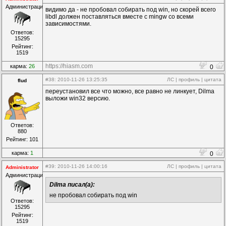
Администрация
видимо да - не пробовал собирать под win, но скорей всего
libdl должен поставляться вместе с mingw со всеми
зависимостями.
Ответов:
15295
Рейтинг:
1519
https://hiasm.com
карма:
26
0
#38
: 2010-11-26 13:25:35
ЛС
|
профиль
|
цитата
flud
переустановил все что можно, все равно не линкует, Dilma
выложи win32 версию.
Ответов:
880
Рейтинг: 101
карма:
1
0
#39
: 2010-11-26 14:00:16
ЛС
|
профиль
|
цитата
Administrator
Администрация
Dilma писал(а):
не пробовал собирать под win
Ответов:
15295
Рейтинг:
1519