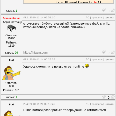
                 from 
ElementProperty
.
h:
13
,

                 from 
ArrayEditor
.
h:
12
,

                 from 
ArrayEditor
.
cpp:
8
:
карма:
1
0
SelectManager
.
h:
26
:
warning:
 `
class
SelectManager
'
ArrayEditor
.
cpp:
In
 member function `void 
ArrayEdi
#32
: 2010-11-14 02:51:10
ЛС
|
профиль
|
цитата
Administrator
ArrayEditor.cpp:72: warning: '
prop
' might be used 
Администрация
отсутствует библиотека sqlite3 (заголовочные файлы и lib,
mingw32-make: *** [ArrayEditor.o] Error 1

который понадобится на этапе линковки)
E:\Users\FluD\Desktop\hiasm5.0.4-win32\svn\src>paus
Ответов:
15295
Рейтинг:
1519
https://hiasm.com
карма:
26
0
#33
: 2010-11-14 06:29:39
ЛС
|
профиль
|
цитата
flud
Удалось скомпилить но вылетает runtime
Ответов:
880
Рейтинг: 101
карма:
1
0
#34
: 2010-11-26 09:10:40
ЛС
|
профиль
|
цитата
flud
Dilma помоги разобраться теперь даже не компилиться.