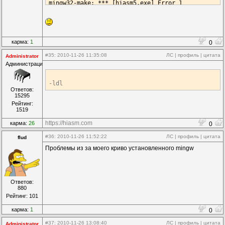
mingw32-make: *** [hiasm5.exe] Error 
1
карма:
1
0
#35
: 2010-11-26 11:35:08
ЛС
|
профиль
|
цитата
Administrator
Администрация
-ldl
Ответов:
15295
Рейтинг:
1519
https://hiasm.com
карма:
26
0
#36
: 2010-11-26 11:52:22
ЛС
|
профиль
|
цитата
flud
Проблемы из за моего криво установленного mingw
Ответов:
880
Рейтинг: 101
карма:
1
0
#37
: 2010-11-26 13:08:40
ЛС
|
профиль
|
цитата
Administrator