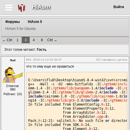
HiAsm
Войти
Форумы
HiAsm 5
HiAsm 5 for Ubuntu
← Ctrl
1
3
4
8
Ctrl →
Этот топик читают:
Гость
#31
: 2010-11-14 02:36:37
ЛС
|
профиль
|
цитата
flud
что то ему еще не нравиться
E
:
\
Users
\
FluD
\
Desktop
\hiasm5.
0
.
4
-win32\svn\src>min
g++  -
Wall
 -c -
O2
 -mms-bitfields -
IC
:/gtkmm/includ
Ответов:
omm-
1.4
 -
IC
:/gtkmm/lib/pangomm-
1.4
/
include
 -
IC
:/gt
880
glibmm-
2.4
 -
IC
:/gtkmm/lib/glibmm-
2.4
/
include
 -
IC
:/
Рейтинг: 101
include
/cairomm-
1.0
 -
IC
:/gtkmm/lib/cairomm-
1.0
/
inc
ng14 -
IC
:/gtkmm/lib/gtk-
2.0
/
include
 -
IC
:/gtkmm/inc
In
 file included from 
ElementConfig
.
h:
12
,

                 from 
ElementProperty
.
h:
12
,

                 from 
ArrayEditor
.
h:
12
,

                 from 
ArrayEditor
.
cpp:
8
:
Pack
.
h:
12
:
21
:
 sqlite3.
h:
No
 such file 
or
In
 file included from 
SDK
.
h:
14
,

                 from 
Element
.
h:
12
,
