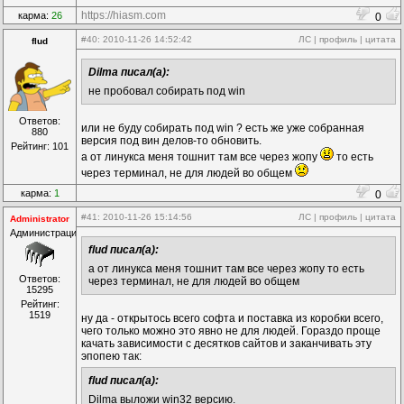
https://hiasm.com
карма:
26
0
#40
: 2010-11-26 14:52:42
ЛС
|
профиль
|
цитата
flud
Dilma писал(а):
не пробовал собирать под win
Ответов:
или не буду собирать под win ? есть же уже собранная
880
версия под вин делов-то обновить.
Рейтинг: 101
а от линукса меня тошнит там все через жопу
то есть
через терминал, не для людей во общем
карма:
1
0
#41
: 2010-11-26 15:14:56
ЛС
|
профиль
|
цитата
Administrator
Администрация
flud писал(а):
а от линукса меня тошнит там все через жопу то есть
Ответов:
через терминал, не для людей во общем
15295
Рейтинг:
1519
ну да - открытось всего софта и поставка из коробки всего,
чего только можно это явно не для людей. Гораздо проще
качать зависимости с десятков сайтов и заканчивать эту
эпопею так:
flud писал(а):
Dilma выложи win32 версию.