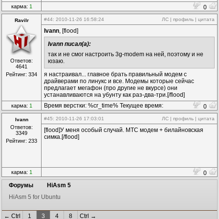
карма:
1
0
#44
: 2010-11-26 16:58:24
ЛС
|
профиль
|
цитата
Ravilr
Ivann
, [flood]
Ivann писал(а):
так и не смог настроить 3g-modem на ней, поэтому и не
Ответов:
юзаю.
4641
я настраивал... главное брать правильный модем с
Рейтинг: 334
драйверами по линукс и все. Модемы которые сейчас
предлагает мегафон (про другие не вкурсе) они
устанавливаются на убунту как раз-два-три.[/flood]
Время верстки: %cr_time% Текущее время:
карма:
1
0
%time%
#45
: 2010-11-26 17:03:01
ЛС
|
профиль
|
цитата
Ivann
Ответов:
[flood]У меня особый случай. МТС модем + билайновская
3349
симка.[/flood]
Рейтинг: 233
карма:
1
0
Форумы
HiAsm 5
HiAsm 5 for Ubuntu
← Ctrl
1
3
4
8
Ctrl →