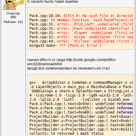
С начало была такая ошибка
Ответов:
Pack.cpp:10:19
: 
dlfcn.h: No such file or directory
880
Pack.cpp
: 
In member function `void PackProject::ma
Рейтинг: 101
Pack.cpp:31
: 
error: `RTLD_LAZY' undeclared (first 
Pack.cpp:31
: 
error: (Each undeclared identifier is
Pack.cpp:31
: 
error: `dlopen' undeclared (first use
Pack.cpp:32
: 
error: `dlsym' undeclared (first use 
Pack.cpp:44
: 
error: `dlclose' undeclared (first us
mingw32-make
: 
*** [Pack.o] Error 1
скачал dlfcn.h от сюда http://code.google.com/p/dlfcn-
win32/downloads/list
вроде все скомпилировал но линковать не стал
g++   ArrayEditor.o CodeGen.o CommandManager.o com
.o LayerObjects.o main_gui.o MainDataBase.o Pack.o
 SHADialogs.o share.o SplashScreen.o StringList.o 
4
 -lcairomm-
1.0
 -lsigc-
2.0
 -lgdk-win32-
2.0
 -latk-
1
2.0
 -lglib-
2.0
 -lintl   -lsqlite3 -o hiasm5.exe

Pack.o:Pack.cpp:(.
text
+
0x93e
): undefined 
reference
Pack.o:Pack.cpp:(.
text
+
0x955
): undefined 
reference
Pack.o:Pack.cpp:(.
text
+
0xa80
): undefined 
reference
ProjectBuilder.o:ProjectBuilder.cpp:(.
text
+
0xaa
): 
ProjectBuilder.o:ProjectBuilder.cpp:(.
text
+
0xeb
): 
ProjectBuilder.o:ProjectBuilder.cpp:(.
text
+
0x186
):
ProjectBuilder.o:ProjectBuilder.cpp:(.
text
+
0x321
):
collect2: ld returned 
1
exit
 status
