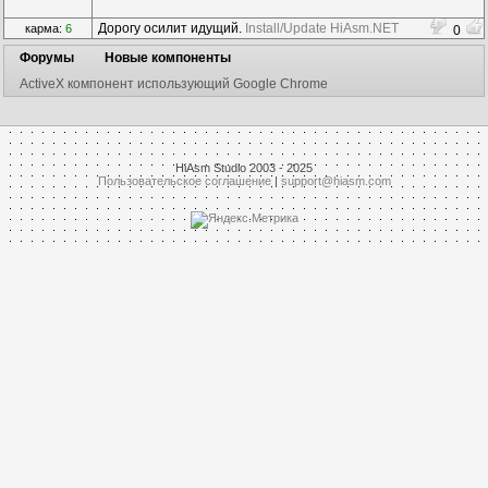
Дорогу осилит идущий.
Install/Update HiAsm.NET
карма:
6
0
Форумы
Новые компоненты
ActiveX компонент использующий Google Chrome
HiAsm Studio 2003 - 2025
Пользовательское соглашение
|
support@hiasm.com