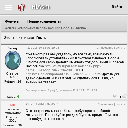
HiAsm
Войти
Форумы
Новые компоненты
ActiveX компонент использующий Google Chrome
Этот топик читают:
Гость
#1
: 2018-10-12 07:19:03
ЛС
|
профиль
|
цитата
Sersey
Уже много раз обсуждалось, но все таки, возможно ли
использовать установленный в системе Windows, Google
Chrome для своих целей? Выкинуть тот долбаный IE совсем.
Вот ссылка
http://www.superadm.net/index.php?
name=Files&op=view_file&lid=183
и
Ответов:
https://delphicomponent.ru/260-delphi-2010.html
другие уже
539
давно сделали. Я и сам рад бы сделать для Hiasm, но
Рейтинг: 14
знаний не хватает.
Редактировалось 2 раз(а), последний 2018-10-12 07:27:08
карма:
4
0
#2
: 2018-10-12 09:45:35
ЛС
|
профиль
|
цитата
Nic
Главный
Это не тривиальная работа, требующая серьёзной
модератор
мотивации. Попробуйте раздел "Купить-продать", может
Ответов:
кто-нибудь откликнется.
3001
Рейтинг: 396