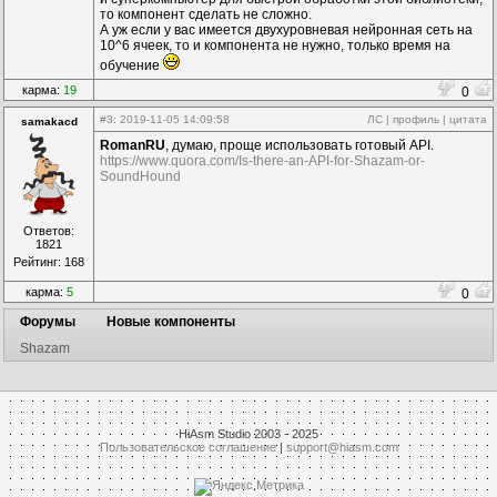
то компонент сделать не сложно.
А уж если у вас имеется двухуровневая нейронная сеть на
10^6 ячеек, то и компонента не нужно, только время на
обучение
карма:
19
0
#3
: 2019-11-05 14:09:58
ЛС
|
профиль
|
цитата
sаmakacd
RomanRU
, думаю, проще использовать готовый API.
https://www.quora.com/Is-there-an-API-for-Shazam-or-
SoundHound
Ответов:
1821
Рейтинг: 168
карма:
5
0
Форумы
Новые компоненты
Shazam
HiAsm Studio 2003 - 2025
Пользовательское соглашение
|
support@hiasm.com