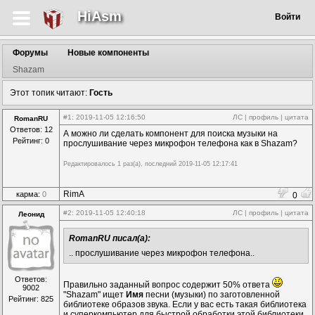
HiAsm
Войти
Форумы
Новые компоненты
Shazam
Этот топик читают:
Гость
#1
: 2019-11-05 12:16:50
ЛС
|
профиль
|
цитата
RomanRU
Ответов: 12
А можно ли сделать компонент для поиска музыки на
Рейтинг: 0
прослушивание через микрофон телефона как в Shazam?
Редактировалось 1 раз(а), последний 2019-11-05 12:17:41
RimA
карма:
0
0
#2
: 2019-11-05 12:40:18
ЛС
|
профиль
|
цитата
Леонид
RomanRU писал(а):
.. прослушивание через микрофон телефона..
Ответов:
Правильно заданный вопрос содержит 50% ответа
9002
"Shazam" ищет
Имя
песни (музыки) по заготовленной
Рейтинг: 825
библиотеке образов звука. Если у вас есть такая библиотека
и суперкомпьютер для быстрой обработки этой библиотеки,