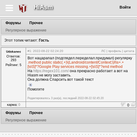
HiAsm
Войти
Форумы
Прочее
Регулярное выражение
Этот топик читают:
Гость
#1
: 2022-08-22 02:24:20
ЛС
|
профиль
|
цитата
Udokanec
Ответов:
Вот нацарапал (подглядел.переделал.придумал) регулярку
293
.method public static(.+)\(Landroid/content/Context;\)I\\s+.+
Рейтинг: 5
[\s\S]*?Google Play services missing.+[\s\S]*?end method
На
https://regex101.com/
она прекрасно работает а вот на
Hiasm не могу заставить.
Она должна Спарсить вот такой текст
Помогите
Редактировалось 3 раз(а), последний 2022-08-22 02:45:20
карма:
0
0
Форумы
Прочее
Регулярное выражение